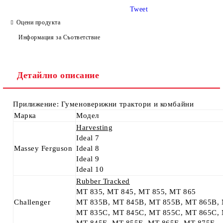
Tweet
Оцени продукта
Информация за Съответствие
Ние ще се свържем с вас в рамките на работния ден.
Детайлно описание
Прилижение: Гуменоверижни трактори и комбайни
Марка
Модел
Harvesting
Ideal 7
Massey Ferguson
Ideal 8
Ideal 9
Ideal 10
Rubber Tracked
MT 835, MT 845, MT 855, MT 865
Challenger
MT 835B, MT 845B, MT 855B, MT 865B,
MT 835C, MT 845C, MT 855C, MT 865C,