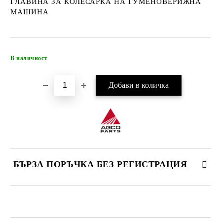
ГЛАВИНА ЗА КОЛЕСАРКА НА ГУМЕНОВЕРИЖНА
МАШИНА
Добави в желани
В наличност
БЪРЗА ПОРЪЧКА БЕЗ РЕГИСТРАЦИЯ
САМО ПОПЪЛНЕТЕ 4 ПОЛЕТА