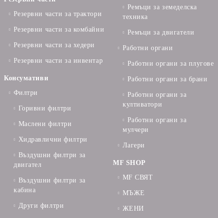
Ремъци за земеделска
Резервни части за трактори
техника
Резервни части за комбайни
Ремъци за двигатели
Резервни части за хедери
Работни органи
Резервни части за инвентар
Работни органи за плугове
Консумативи
Работни органи за брани
Филтри
Работни органи за
култиватори
Горивни филтри
Работни органи за
Маслени филтри
мулчери
Хидравлични филтри
Лагери
Въздушни филтри за
MF SHOP
двигател
MF СВЯТ
Въздушни филтри за
кабина
МЪЖЕ
Други филтри
ЖЕНИ