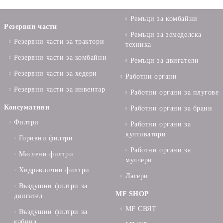
Ремъци за комбайни
Резервни части
Ремъци за земеделска
Резервни части за трактори
техника
Резервни части за комбайни
Ремъци за двигатели
Резервни части за хедери
Работни органи
Резервни части за инвентар
Работни органи за плугове
Консумативи
Работни органи за брани
Филтри
Работни органи за
култиватори
Горивни филтри
Работни органи за
Маслени филтри
мулчери
Хидравлични филтри
Лагери
Въздушни филтри за
MF SHOP
двигател
MF СВЯТ
Въздушни филтри за
кабина