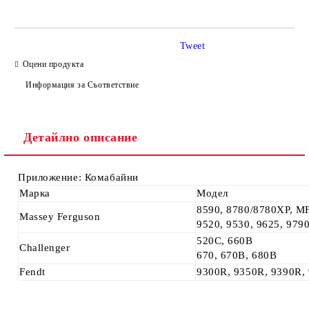
Tweet
Оцени продукта
Информация за Съответствие
Ние ще се свържем с вас в рамките на работния ден.
Детайлно описание
Приложение: Комабайни
Марка
Модел
8590, 8780/8780XP, M
Massey Ferguson
9520, 9530, 9625, 9790
520C, 660B
Challenger
670, 670B, 680B
Fendt
9300R, 9350R, 9390R,