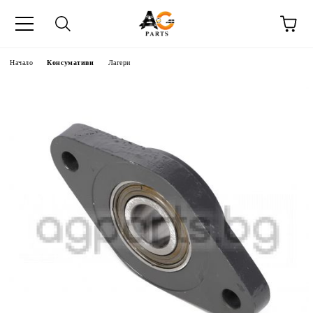
Начало
Консумативи
Лагери