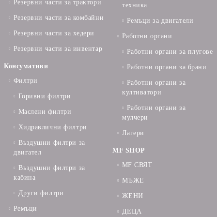
Резервни части за трактори
техника
Резервни части за комбайни
Ремъци за двигатели
Резервни части за хедери
Работни органи
Резервни части за инвентар
Работни органи за плугове
Консумативи
Работни органи за брани
Филтри
Работни органи за
култиватори
Горивни филтри
Работни органи за
Маслени филтри
мулчери
Хидравлични филтри
Лагери
Въздушни филтри за
MF SHOP
двигател
MF СВЯТ
Въздушни филтри за
кабина
МЪЖЕ
Други филтри
ЖЕНИ
Ремъци
ДЕЦА