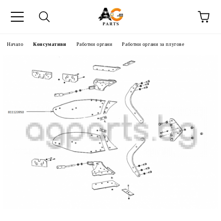
Начало
Консумативи
Работни органи
Работни органи за плугове