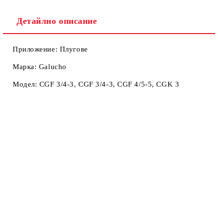
Ние ще се свържем с вас в рамките на работния ден.
Детайлно описание
Приложение: Плугове
Марка: Galucho
Модел: CGF 3/4-3, CGF 3/4-3, CGF 4/5-5, CGK 3