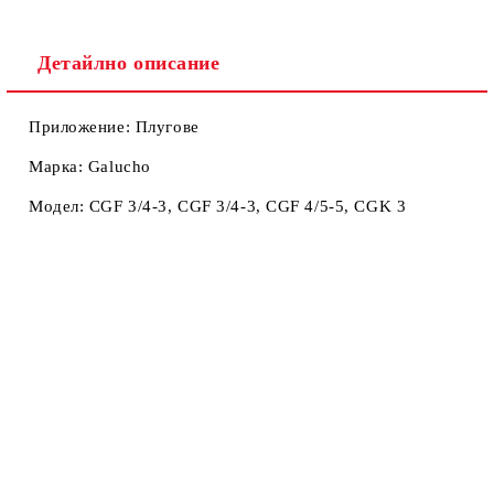
Ние ще се свържем с вас в рамките на работния ден.
Детайлно описание
Приложение: Плугове
Марка: Galucho
Модел: CGF 3/4-3, CGF 3/4-3, CGF 4/5-5, CGK 3