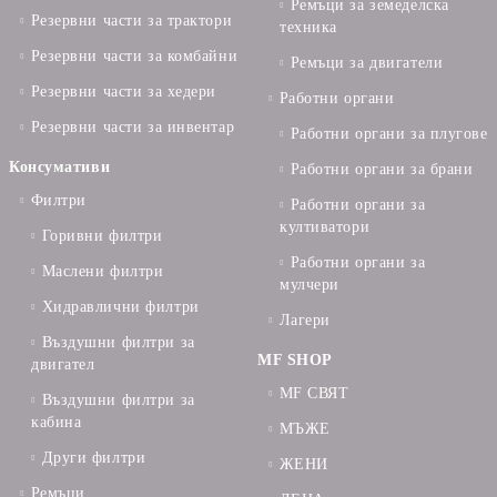
Ремъци за земеделска
Резервни части за трактори
техника
Резервни части за комбайни
Ремъци за двигатели
Резервни части за хедери
Работни органи
Резервни части за инвентар
Работни органи за плугове
Консумативи
Работни органи за брани
Филтри
Работни органи за
култиватори
Горивни филтри
Работни органи за
Маслени филтри
мулчери
Хидравлични филтри
Лагери
Въздушни филтри за
MF SHOP
двигател
MF СВЯТ
Въздушни филтри за
кабина
МЪЖЕ
Други филтри
ЖЕНИ
Ремъци