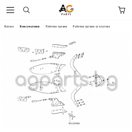
Начало
Консумативи
Работни органи
Работни органи за плугове