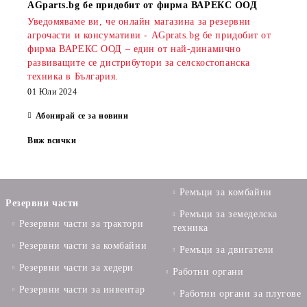
AGparts.bg бе придобит от фирма ВАРЕКС ООД
Уведомяваме ви, че онлайн магазина за резервни
агрочасти и консумативи - AGprats.bg бе придобит от
фирма ВАРЕКС ООД – един от най-динамично
развиващите се дистрибутори за селскостопанска
техника в България.
01 Юли 2024
Абонирай се за новини
Виж всички
Ремъци за комбайни
Резервни части
Ремъци за земеделска
Резервни части за трактори
техника
Резервни части за комбайни
Ремъци за двигатели
Резервни части за хедери
Работни органи
Резервни части за инвентар
Работни органи за плугове