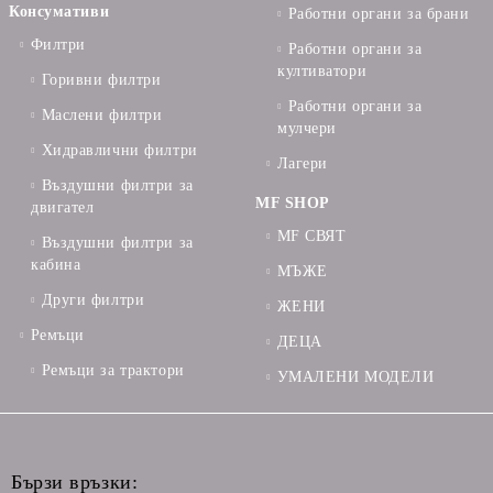
Консумативи
Работни органи за брани
Филтри
Работни органи за
култиватори
Горивни филтри
Работни органи за
Маслени филтри
мулчери
Хидравлични филтри
Лагери
Въздушни филтри за
MF SHOP
двигател
MF СВЯТ
Въздушни филтри за
кабина
МЪЖЕ
Други филтри
ЖЕНИ
Ремъци
ДЕЦА
Ремъци за трактори
УМАЛЕНИ МОДЕЛИ
Бързи връзки: