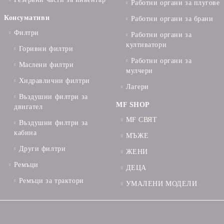
Работни органи за плугове
Консумативи
Работни органи за брани
Филтри
Работни органи за
култиватори
Горивни филтри
Работни органи за
Маслени филтри
мулчери
Хидравлични филтри
Лагери
Въздушни филтри за
MF SHOP
двигател
MF СВЯТ
Въздушни филтри за
кабина
МЪЖЕ
Други филтри
ЖЕНИ
Ремъци
ДЕЦА
Ремъци за трактори
УМАЛЕНИ МОДЕЛИ