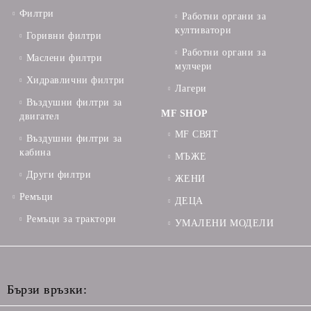
Филтри
Работни органи за
култиватори
Горивни филтри
Работни органи за
Маслени филтри
мулчери
Хидравлични филтри
Лагери
Въздушни филтри за
MF SHOP
двигател
MF СВЯТ
Въздушни филтри за
кабина
МЪЖЕ
Други филтри
ЖЕНИ
Ремъци
ДЕЦА
Ремъци за трактори
УМАЛЕНИ МОДЕЛИ
Бързи връзки: