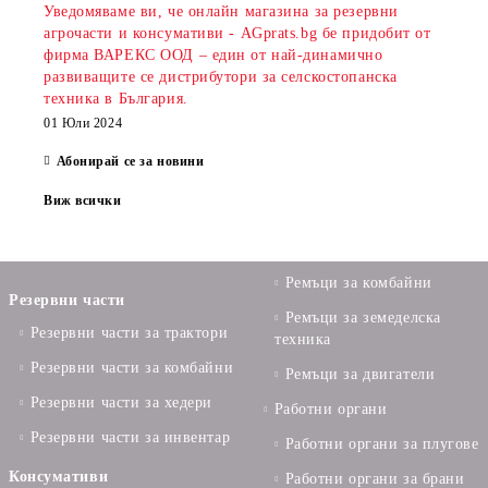
Уведомяваме ви, че онлайн магазина за резервни
агрочасти и консумативи - AGprats.bg бе придобит от
фирма ВАРЕКС ООД – един от най-динамично
развиващите се дистрибутори за селскостопанска
техника в България.
01 Юли 2024
Абонирай се за новини
Виж всички
Ремъци за комбайни
Резервни части
Ремъци за земеделска
Резервни части за трактори
техника
Резервни части за комбайни
Ремъци за двигатели
Резервни части за хедери
Работни органи
Резервни части за инвентар
Работни органи за плугове
Консумативи
Работни органи за брани