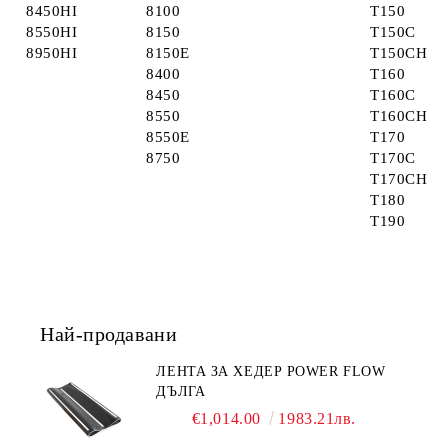
8450HI
8100
T150
8550HI
8150
T150C
8950HI
8150E
T150CH
8400
T160
8450
T160C
8550
T160CH
8550E
T170
8750
T170C
T170CH
T180
T190
Най-продавани
ЛЕНТА ЗА ХЕДЕР POWER FLOW
ДЪЛГА
€1,014.00
1983.21лв.