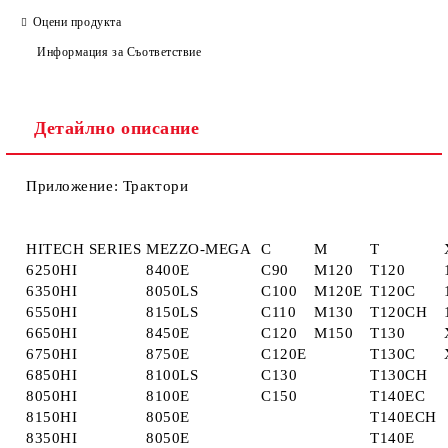
Оцени продукта
Информация за Съответствие
Ние ще се свържем с вас в рамките на работния ден.
Детайлно описание
Приложение: Трактори
HITECH SERIES
MEZZO-MEGA
C
M
T
6250HI
8400E
C90
M120
T120
6350HI
8050LS
C100
M120E
T120C
6550HI
8150LS
C110
M130
T120CH
6650HI
8450E
C120
M150
T130
6750HI
8750E
C120E
T130C
6850HI
8100LS
C130
T130CH
8050HI
8100E
C150
T140EC
8150HI
8050E
T140ECH
8350HI
8050E
T140E