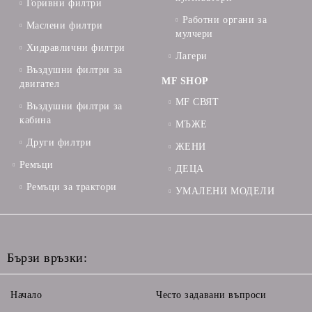
Горивни филтри
Работни органи за
Маслени филтри
мулчери
Хидравлични филтри
Лагери
Въздушни филтри за
MF SHOP
двигател
MF СВЯТ
Въздушни филтри за
кабина
МЪЖЕ
Други филтри
ЖЕНИ
Ремъци
ДЕЦА
Ремъци за трактори
УМАЛЕНИ МОДЕЛИ
Бързи връзки:
Начало
Често задавани въпроси