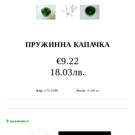
ПРУЖИННА КАПАЧКА
€9.22
18.03лв.
Код:
575-539H
Тегло:
0.500
кг
Добави в желани
В наличност