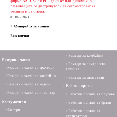
фирма ВАРЕКС ООД – един от най-динамично
развиващите се дистрибутори за селскостопанска
техника в България.
01 Юли 2024
Абонирай се за новини
Виж всички
Ремъци за комбайни
Резервни части
Ремъци за земеделска
Резервни части за трактори
техника
Резервни части за комбайни
Ремъци за двигатели
Резервни части за хедери
Работни органи
Резервни части за инвентар
Работни органи за плугове
Консумативи
Работни органи за брани
Филтри
Работни органи за
култиватори