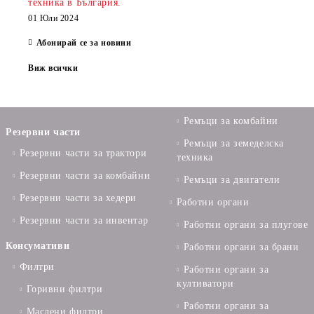
техника в България.
01 Юли 2024
Абонирай се за новини
Виж всички
Ремъци за комбайни
Резервни части
Ремъци за земеделска
Резервни части за трактори
техника
Резервни части за комбайни
Ремъци за двигатели
Резервни части за хедери
Работни органи
Резервни части за инвентар
Работни органи за плугове
Консумативи
Работни органи за брани
Филтри
Работни органи за
култиватори
Горивни филтри
Работни органи за
Маслени филтри