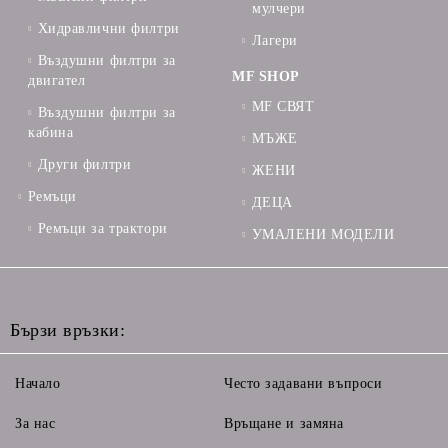
мулчери
Хидравлични филтри
Лагери
Въздушни филтри за
MF SHOP
двигател
MF СВЯТ
Въздушни филтри за
кабина
МЪЖЕ
Други филтри
ЖЕНИ
Ремъци
ДЕЦА
Ремъци за трактори
УМАЛЕНИ МОДЕЛИ
Бързи връзки:
Начало
Често задавани въпроси
За нас
Връщане и замяна