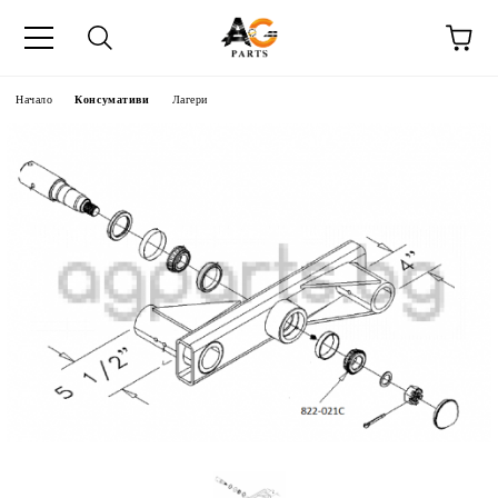
Начало
Консумативи
Лагери