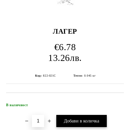
ЛАГЕР
€6.78
13.26лв.
Код:
822-021C
Тегло:
0.045
кг
Добави в желани
В наличност