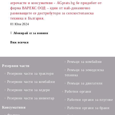
агрочасти и консумативи - AGprats.bg бе придобит от
фирма ВАРЕКС ООД – един от най-динамично
развиващите се дистрибутори за селскостопанска
техника в България.
01 Юли 2024
Абонирай се за новини
Виж всички
Ремъци за комбайни
Резервни части
Ремъци за земеделска
Резервни части за трактори
техника
Резервни части за комбайни
Ремъци за двигатели
Резервни части за хедери
Работни органи
Резервни части за инвентар
Работни органи за плугове
Консумативи
Работни органи за брани