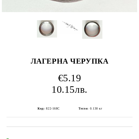
ЛАГЕРНА ЧЕРУПКА
€5.19
10.15лв.
Код:
822-168C
Тегло:
0.130
кг
Добави в желани