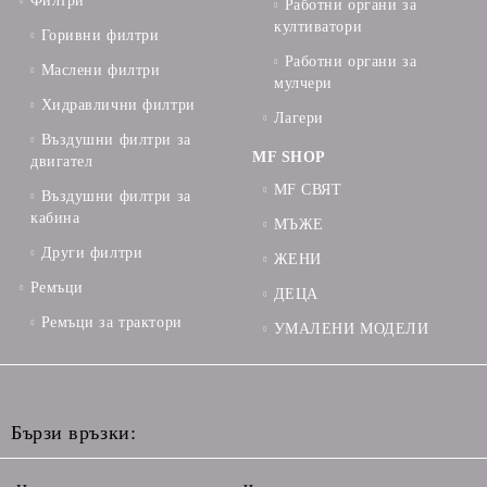
Филтри
Работни органи за
култиватори
Горивни филтри
Работни органи за
Маслени филтри
мулчери
Хидравлични филтри
Лагери
Въздушни филтри за
MF SHOP
двигател
MF СВЯТ
Въздушни филтри за
кабина
МЪЖЕ
Други филтри
ЖЕНИ
Ремъци
ДЕЦА
Ремъци за трактори
УМАЛЕНИ МОДЕЛИ
Бързи връзки: