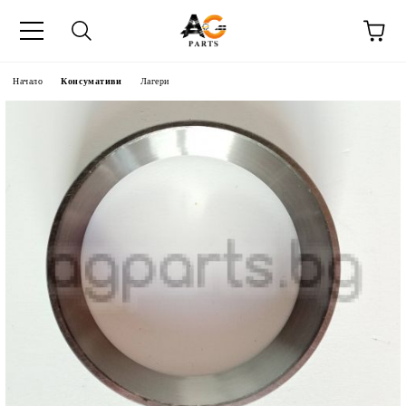
Начало
Консумативи
Лагери