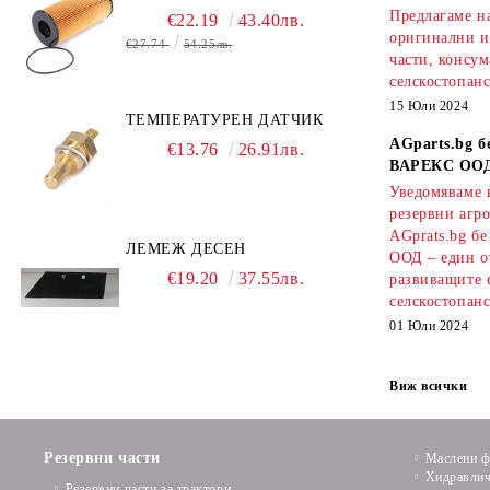
Предлагаме на
€22.19
43.40лв.
оригинални и
€27.74
54.25лв.
части, консум
селскостопанс
15 Юли 2024
ТЕМПЕРАТУРЕН ДАТЧИК
AGparts.bg б
€13.76
26.91лв.
ВАРЕКС ОО
Уведомяваме в
резервни агро
AGprats.bg б
ЛЕМЕЖ ДЕСЕН
ООД – един о
€19.20
37.55лв.
развиващите 
селскостопанс
01 Юли 2024
Виж всички
Резервни части
Маслени ф
Хидравлич
Резервни части за трактори