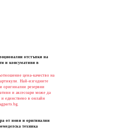
моционални отстъпки на
ти и консумативи в
ъотношение цена-качество на
 артикули. Най-изгодните
 и оригинални резервни
ативи и аксесоари може да
о и единствено в онлайн
gparts.bg.
ра от нови и оригинални
земеделска техника