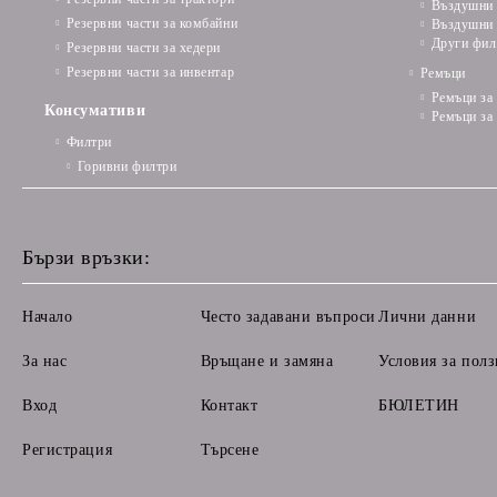
Въздушни 
Резервни части за комбайни
Въздушни 
Други фил
Резервни части за хедери
Резервни части за инвентар
Ремъци
Ремъци за
Консумативи
Ремъци за
Филтри
Горивни филтри
Бързи връзки:
Начало
Често задавани въпроси
Лични данни
За нас
Връщане и замяна
Условия за полз
Вход
Контакт
БЮЛЕТИН
Регистрация
Търсене