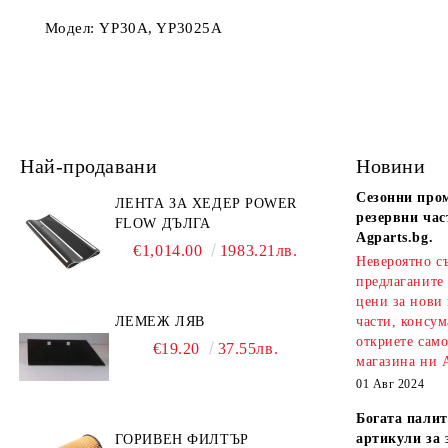
Модел: YP30A, YP3025A
Най-продавани
Новини
Сезонни про
ЛЕНТА ЗА ХЕДЕР POWER
резервни час
FLOW ДЪЛГА
Agparts.bg.
€1,014.00
1983.21лв.
Невероятно с
предлаганите
цени за нови
ЛЕМЕЖ ЛЯВ
части, консум
откриете сам
€19.20
37.55лв.
магазина ни A
01 Авг 2024
Богата палит
артикули за 
ГОРИВЕН ФИЛТЪР