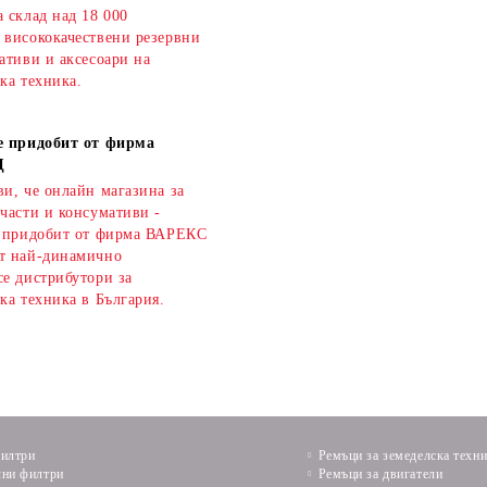
 склад над 18 000
 висококачествени резервни
ативи и аксесоари на
ка техника.
е придобит от фирма
Д
и, че онлайн магазина за
части и консумативи -
е придобит от фирма ВАРЕКС
т най-динамично
се дистрибутори за
ка техника в България.
илтри
Ремъци за земеделска техн
ни филтри
Ремъци за двигатели