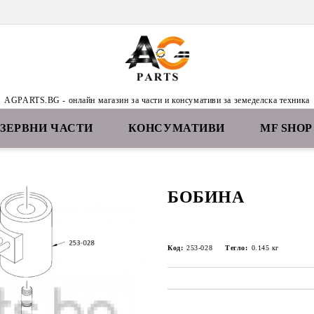
AGPARTS.BG - онлайн магазин за части и консумативи за земеделска техника
ЕЗЕРВНИ ЧАСТИ
КОНСУМАТИВИ
MF SHOP
БОБИНА
Код:
253-028
Тегло:
0.145
кг