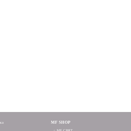
MF SHOP
ика
MF СВЯТ