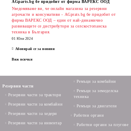
AGparts.bg бе придобит от фирма ВАРЕКС ООД
Уведомяваме ви, че онлайн магазина за резервни
агрочасти и консумативи - AGprats.bg бе придобит от
фирма ВАРЕКС ООД – един от най-динамично
развиващите се дистрибутори за селскостопанска
техника в България.
01 Юли 2024
Абонирай се за новини
Виж всички
Ремъци за комбайни
Резервни части
Ремъци за земеделска
Резервни части за трактори
техника
Резервни части за комбайни
Ремъци за двигатели
Резервни части за хедери
Работни органи
Резервни части за инвентар
Работни органи за плугове