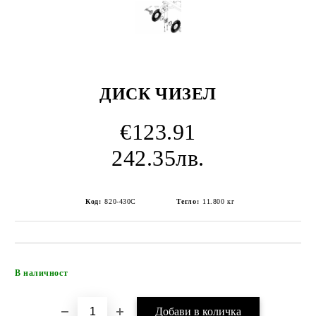
ДИСК ЧИЗЕЛ
€123.91
242.35лв.
Код:
820-430C
Тегло:
11.800
кг
Добави в желани
В наличност