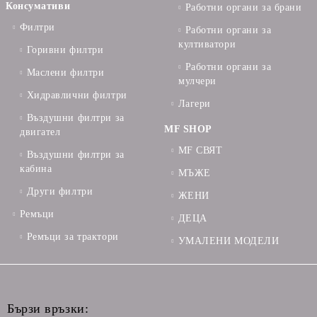
Консумативи
Работни органи за брани
Филтри
Работни органи за
култиватори
Горивни филтри
Работни органи за
Маслени филтри
мулчери
Хидравлични филтри
Лагери
Въздушни филтри за
MF SHOP
двигател
MF СВЯТ
Въздушни филтри за
кабина
МЪЖЕ
Други филтри
ЖЕНИ
Ремъци
ДЕЦА
Ремъци за трактори
УМАЛЕНИ МОДЕЛИ
Бързи връзки: