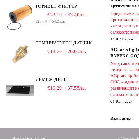
артикули за 
ГОРИВЕН ФИЛТЪР
Предлагаме на
€22.19
43.40лв.
оригинални и
€27.74
54.25лв.
части, консум
селскостопанс
15 Юли 2024
ТЕМПЕРАТУРЕН ДАТЧИК
AGparts.bg б
€13.76
26.91лв.
ВАРЕКС ОО
Уведомяваме в
резервни агро
AGprats.bg б
ЛЕМЕЖ ДЕСЕН
ООД – един о
€19.20
37.55лв.
развиващите 
селскостопанс
01 Юли 2024
Виж всички
Резервни части