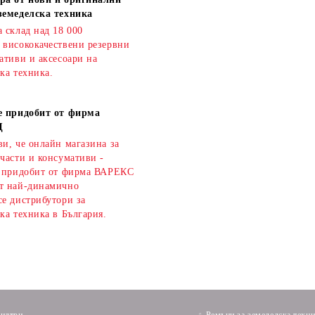
земеделска техника
 склад над 18 000
 висококачествени резервни
ативи и аксесоари на
ка техника.
е придобит от фирма
Д
и, че онлайн магазина за
части и консумативи -
е придобит от фирма ВАРЕКС
т най-динамично
се дистрибутори за
ка техника в България.