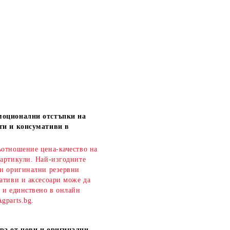
моционални отстъпки на
ти и консумативи в
ъотношение цена-качество на
 артикули. Най-изгодните
 и оригинални резервни
ативи и аксесоари може да
о и единствено в онлайн
gparts.bg.
ра от нови и оригинални