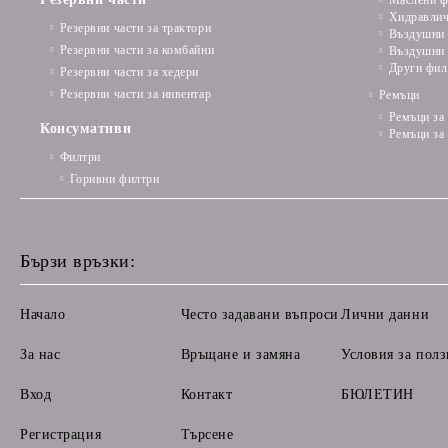
Маслени ф
Хидравлич
Резервни части за трактори
Въздушни 
Резервни части за комбайни
Въздушни 
Други фил
Резервни части за хедери
Резервни части за инвентар
Ремъци
Ремъци за
Консумативи
Ремъци за
Филтри
Горивни филтри
Бързи връзки:
Начало
Често задавани въпроси
Лични данни
За нас
Връщане и замяна
Условия за полз
Вход
Контакт
БЮЛЕТИН
Регистрация
Търсене