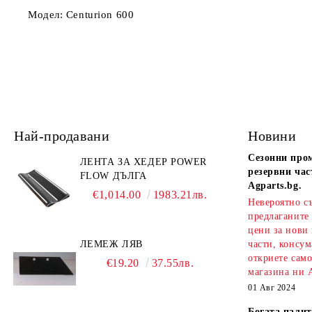
Модел: Centurion 600
Най-продавани
Новини
Сезонни про
ЛЕНТА ЗА ХЕДЕР POWER
резервни час
FLOW ДЪЛГА
Agparts.bg.
€1,014.00
1983.21лв.
Невероятно с
предлаганите
цени за нови
ЛЕМЕЖ ЛЯВ
части, консум
откриете сам
€19.20
37.55лв.
магазина ни A
01 Авг 2024
Богата палит