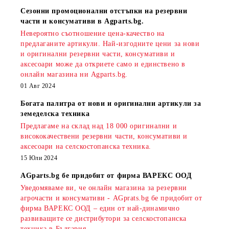
Сезонни промоционални отстъпки на резервни
части и консумативи в Agparts.bg.
Невероятно съотношение цена-качество на
предлаганите артикули. Най-изгодните цени за нови
и оригинални резервни части, консумативи и
аксесоари може да откриете само и единствено в
онлайн магазина ни Agparts.bg.
01 Авг 2024
Богата палитра от нови и оригинални артикули за
земеделска техника
Предлагаме на склад над 18 000 оригинални и
висококачествени резервни части, консумативи и
аксесоари на селскостопанска техника.
15 Юли 2024
AGparts.bg бе придобит от фирма ВАРЕКС ООД
Уведомяваме ви, че онлайн магазина за резервни
агрочасти и консумативи - AGprats.bg бе придобит от
фирма ВАРЕКС ООД – един от най-динамично
развиващите се дистрибутори за селскостопанска
техника в България.