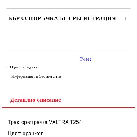
БЪРЗА ПОРЪЧКА БЕЗ РЕГИСТРАЦИЯ
САМО ПОПЪЛНЕТЕ 4 ПОЛЕТА
Tweet
Оцени продукта
Информация за Съответствие
Ние ще се свържем с вас в рамките на работния ден.
Детайлно описание
Трактор-играчка VALTRA T254
Цвят: оранжев