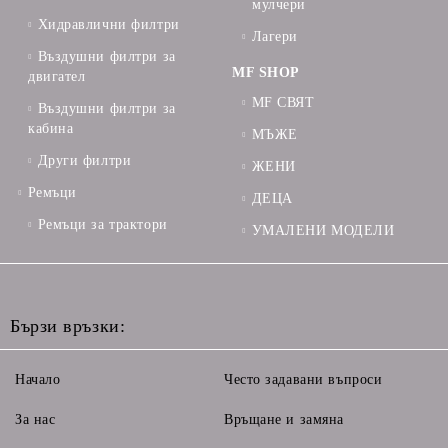
мулчери
Хидравлични филтри
Лагери
Въздушни филтри за
MF SHOP
двигател
MF СВЯТ
Въздушни филтри за
кабина
МЪЖЕ
Други филтри
ЖЕНИ
Ремъци
ДЕЦА
Ремъци за трактори
УМАЛЕНИ МОДЕЛИ
Бързи връзки:
Начало
Често задавани въпроси
За нас
Връщане и замяна