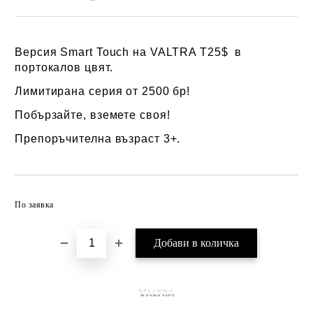
Версия Smart Touch на VALTRA T25$ в
портокалов цвят.
Лимитирана серия от 2500 бр!
Побързайте, вземете своя!
Препоръчителна възраст 3+.
Добави в желани
По заявка