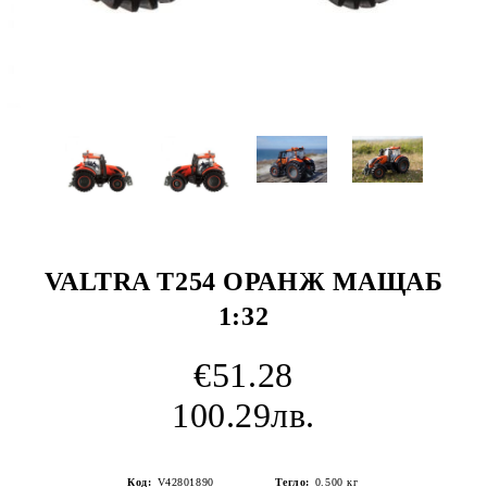
VALTRA T254 ОРАНЖ МАЩАБ
1:32
€51.28
100.29лв.
Код:
V42801890
Тегло:
0.500
кг