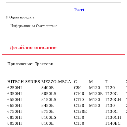
Tweet
Оцени продукта
Информация за Съответствие
Ние ще се свържем с вас в рамките на работния ден.
Детайлно описание
Приложение: Трактори
HITECH SERIES
MEZZO-MEGA
C
M
T
6250HI
8400E
C90
M120
T120
6350HI
8050LS
C100
M120E
T120C
6550HI
8150LS
C110
M130
T120CH
6650HI
8450E
C120
M150
T130
6750HI
8750E
C120E
T130C
6850HI
8100LS
C130
T130CH
8050HI
8100E
C150
T140EC