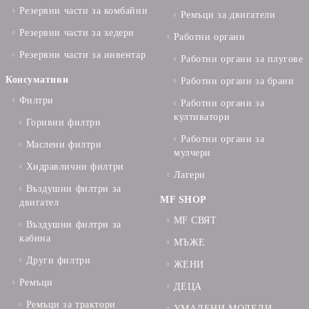
Резервни части за комбайни
Ремъци за двигатели
Резервни части за хедери
Работни органи
Резервни части за инвентар
Работни органи за плугове
Консумативи
Работни органи за брани
Филтри
Работни органи за
култиватори
Горивни филтри
Работни органи за
Маслени филтри
мулчери
Хидравлични филтри
Лагери
Въздушни филтри за
MF SHOP
двигател
MF СВЯТ
Въздушни филтри за
кабина
МЪЖЕ
Други филтри
ЖЕНИ
Ремъци
ДЕЦА
Ремъци за трактори
УМАЛЕНИ МОДЕЛИ