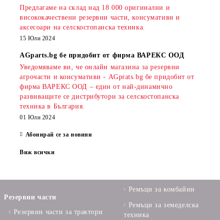
Предлагаме на склад над 18 000 оригинални и
висококачествени резервни части, консумативи и
аксесоари на селскостопанска техника.
15 Юли 2024
AGparts.bg бе придобит от фирма ВАРЕКС ООД
Уведомяваме ви, че онлайн магазина за резервни
агрочасти и консумативи - AGprats.bg бе придобит от
фирма ВАРЕКС ООД – един от най-динамично
развиващите се дистрибутори за селскостопанска
техника в България.
01 Юли 2024
Абонирай се за новини
Виж всички
Ремъци за комбайни
Резервни части
Ремъци за земеделска
Резервни части за трактори
техника