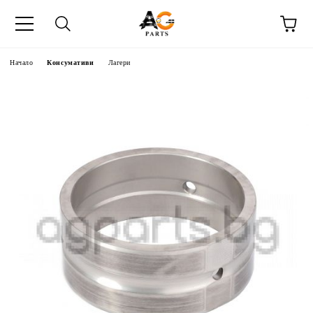
Начало
Консумативи
Лагери