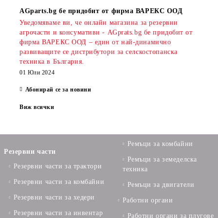
AGparts.bg бе придобит от фирма ВАРЕКС ООД
Уведомяваме ви, че онлайн магазина за резервни
агрочасти и консумативи - AGprats.bg бе придобит от
фирма ВАРЕКС ООД – един от най-динамично
развиващите се дистрибутори за селскостопанска
техника в България.
01 Юли 2024
Абонирай се за новини
Виж всички
Ремъци за комбайни
Резервни части
Ремъци за земеделска
Резервни части за трактори
техника
Резервни части за комбайни
Ремъци за двигатели
Резервни части за хедери
Работни органи
Резервни части за инвентар
Работни органи за плугове