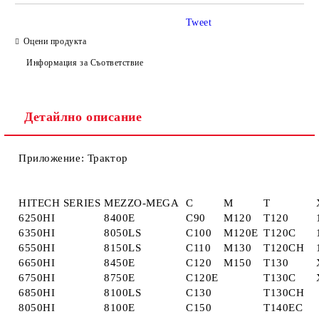
Tweet
Оцени продукта
Информация за Съответствие
Ние ще се свържем с вас в рамките на работния ден.
Детайлно описание
Приложение: Трактор
HITECH SERIES
MEZZO-MEGA
C
M
T
6250HI
8400E
C90
M120
T120
6350HI
8050LS
C100
M120E
T120C
6550HI
8150LS
C110
M130
T120CH
6650HI
8450E
C120
M150
T130
6750HI
8750E
C120E
T130C
6850HI
8100LS
C130
T130CH
8050HI
8100E
C150
T140EC