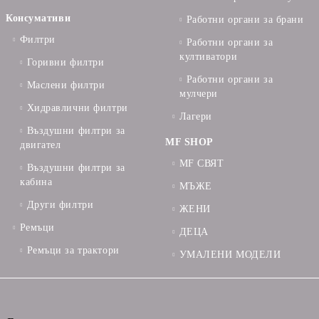
Консумативи
Работни органи за брани
Филтри
Работни органи за
култиватори
Горивни филтри
Работни органи за
Маслени филтри
мулчери
Хидравлични филтри
Лагери
Въздушни филтри за
MF SHOP
двигател
MF СВЯТ
Въздушни филтри за
кабина
МЪЖЕ
Други филтри
ЖЕНИ
Ремъци
ДЕЦА
Ремъци за трактори
УМАЛЕНИ МОДЕЛИ