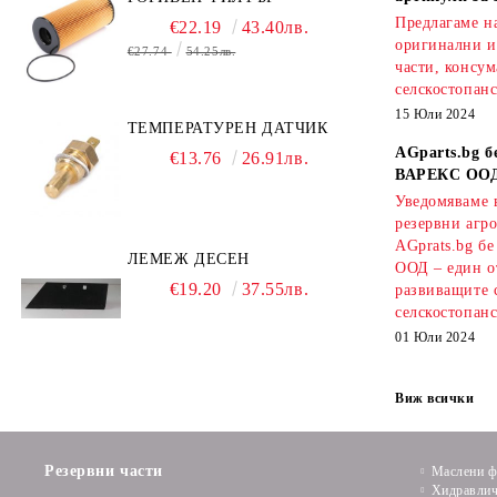
Предлагаме на
€22.19
43.40лв.
оригинални и
€27.74
54.25лв.
части, консум
селскостопанс
15 Юли 2024
ТЕМПЕРАТУРЕН ДАТЧИК
AGparts.bg б
€13.76
26.91лв.
ВАРЕКС ОО
Уведомяваме в
резервни агро
AGprats.bg б
ЛЕМЕЖ ДЕСЕН
ООД – един о
€19.20
37.55лв.
развиващите 
селскостопанс
01 Юли 2024
Виж всички
Резервни части
Маслени ф
Хидравлич