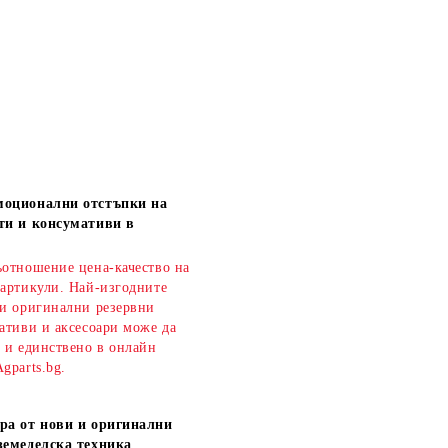
моционални отстъпки на
ти и консумативи в
ъотношение цена-качество на
 артикули. Най-изгодните
 и оригинални резервни
ативи и аксесоари може да
о и единствено в онлайн
gparts.bg.
ра от нови и оригинални
земеделска техника