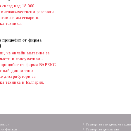
 склад над 18 000
 висококачествени резервни
ативи и аксесоари на
ка техника.
е придобит от фирма
Д
и, че онлайн магазина за
части и консумативи -
е придобит от фирма ВАРЕКС
т най-динамично
се дистрибутори за
ка техника в България.
илтри
Ремъци за земеделска техн
ни филтри
Ремъци за двигатели