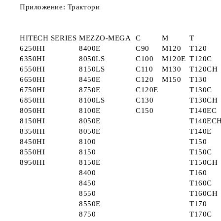
Приложение: Трактори
HITECH SERIES
MEZZO-MEGA
C
M
T
6250HI
8400E
C90
M120
T120
6350HI
8050LS
C100
M120E
T120C
6550HI
8150LS
C110
M130
T120CH
6650HI
8450E
C120
M150
T130
6750HI
8750E
C120E
T130C
6850HI
8100LS
C130
T130CH
8050HI
8100E
C150
T140EC
8150HI
8050E
T140EC
8350HI
8050E
T140E
8450HI
8100
T150
8550HI
8150
T150C
8950HI
8150E
T150CH
8400
T160
8450
T160C
8550
T160CH
8550E
T170
8750
T170C