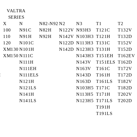
VALTRA
SERIES
X
N
N82-N92
N2
N3
T1
T2
100
N91C
N82H
N122V
N93H3
T121C
T132V
110
N91H
N92H
N142V
N103H3
T121H
T132D
120
N101C
N122D
N113H3
T131C
T152V
XM130
N101H
N142D
N123H3
T131H
T152D
XM150
N111C
N143H3
T151EH
T162EV
N111H
N143V
T151ELS
T162D
N111EH
N163V
T161C
T172V
H
N111ELS
N143D
T161H
T172D
N121H
N163D
T161LS
T182V
N121LS
N103H5
T171C
T182D
N141H
N113H5
T171H
T202V
N141LS
N123H5
T171LS
T202D
T191H
T191LS