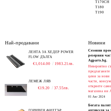
T170CH
T180
T190
Най-продавани
Новини
Сезонни про
ЛЕНТА ЗА ХЕДЕР POWER
резервни час
FLOW ДЪЛГА
Agparts.bg.
€1,014.00
1983.21лв.
Невероятно с
предлаганите
цени за нови
ЛЕМЕЖ ЛЯВ
части, консум
откриете сам
€19.20
37.55лв.
магазина ни A
01 Авг 2024
Богата палит
артикули за 
ГОРИВЕН ФИЛТЪР