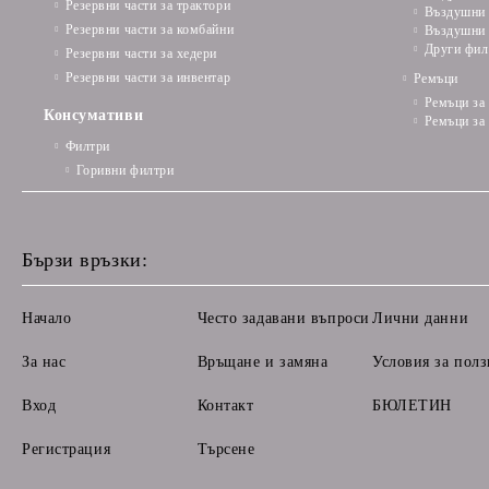
Резервни части за трактори
Въздушни 
Резервни части за комбайни
Въздушни 
Други фил
Резервни части за хедери
Резервни части за инвентар
Ремъци
Ремъци за
Консумативи
Ремъци за
Филтри
Горивни филтри
Бързи връзки:
Начало
Често задавани въпроси
Лични данни
За нас
Връщане и замяна
Условия за полз
Вход
Контакт
БЮЛЕТИН
Регистрация
Търсене