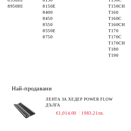
8550HI
8150
T150C
8950HI
8150E
T150CH
8400
T160
8450
T160C
8550
T160CH
8550E
T170
8750
T170C
T170CH
T180
T190
Най-продавани
ЛЕНТА ЗА ХЕДЕР POWER FLOW
ДЪЛГА
€1,014.00
1983.21лв.