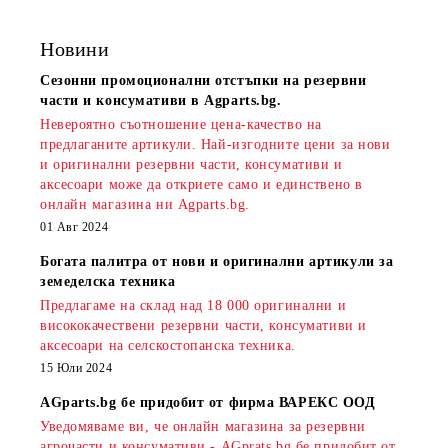
Новини
Сезонни промоционални отстъпки на резервни
части и консумативи в Agparts.bg.
Невероятно съотношение цена-качество на
предлаганите артикули. Най-изгодните цени за нови
и оригинални резервни части, консумативи и
аксесоари може да откриете само и единствено в
онлайн магазина ни Agparts.bg.
01 Авг 2024
Богата палитра от нови и оригинални артикули за
земеделска техника
Предлагаме на склад над 18 000 оригинални и
висококачествени резервни части, консумативи и
аксесоари на селскостопанска техника.
15 Юли 2024
AGparts.bg бе придобит от фирма ВАРЕКС ООД
Уведомяваме ви, че онлайн магазина за резервни
агрочасти и консумативи - AGprats.bg бе придобит от