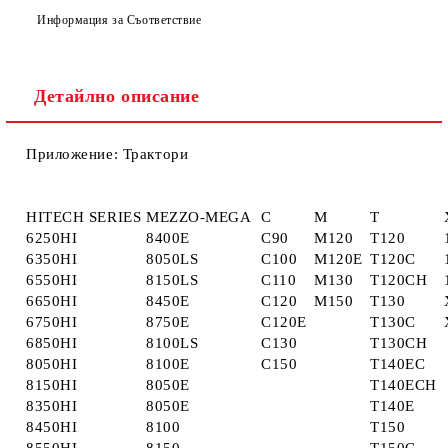
Информация за Съответствие
Ние ще се свържем с вас в рамките на работния ден.
Детайлно описание
Приложение: Трактори
HITECH SERIES
MEZZO-MEGA
C
M
T
6250HI
8400E
C90
M120
T120
6350HI
8050LS
C100
M120E
T120C
6550HI
8150LS
C110
M130
T120CH
6650HI
8450E
C120
M150
T130
6750HI
8750E
C120E
T130C
6850HI
8100LS
C130
T130CH
8050HI
8100E
C150
T140EC
8150HI
8050E
T140ECH
8350HI
8050E
T140E
8450HI
8100
T150