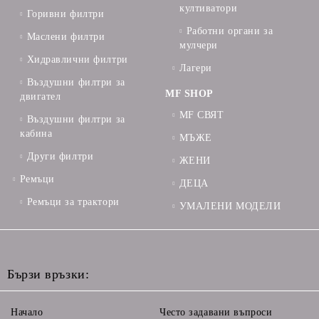
култиватори
Горивни филтри
Работни органи за
Маслени филтри
мулчери
Хидравлични филтри
Лагери
Въздушни филтри за
MF SHOP
двигател
MF СВЯТ
Въздушни филтри за
кабина
МЪЖЕ
Други филтри
ЖЕНИ
Ремъци
ДЕЦА
Ремъци за трактори
УМАЛЕНИ МОДЕЛИ
Бързи връзки:
Начало
Често задавани въпроси